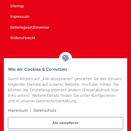
Sitemap
Impressum
Batteriegesetzhinweise
Widerrufsrecht
NEWSLETTER
ABONNIEREN
Wie wir Cookies & Co nutzen
Bitte senden Sie mir entsprechend Ihrer
Datenschutzerklärung
Durch Klicken auf „Alle akzeptieren“ gestatten Sie den Einsatz
regelmäßig und jederzeit widerruflich Informationen zu Ihrem
folgender Dienste auf unserer Website: YouTube, Vimeo. Sie
Produktsortiment per E-Mail zu.
können die Einstellung jederzeit ändern (Fingerabdruck-Icon
links unten). Weitere Details finden Sie unter
Konfigurieren
E-
und in unserer
Datenschutzerklärung
.
Mail-
NEWSLETTER
ABONNIEREN
Adresse
Impressum
|
Datenschutz
Alle akzeptieren