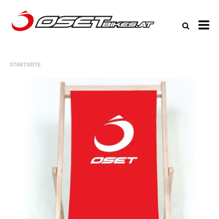
All
Ka
STARTSEITE