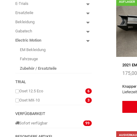
AUF LAGER
E-Trials
Ersatzteile
Bekleidung
Gabatech
Electric Motion
EM Bekleidung
Fahrzeuge
2021 EM
Zubehör / Ersatzteile
175,0
TRIAL
Knapper
Oset 12.5 Eco
6
Lieferzei
Oset MX-10
3
VERFÜGBARKEIT
Sofort verfügbar
99
AUSVERKAU
BESONDERE ARTIKEL