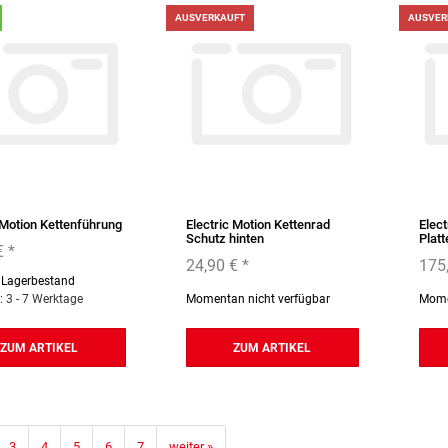
AUSVERKAUFT
AUSVER
 Motion Kettenführung
Electric Motion Kettenrad
Elec
Schutz hinten
Platt
€
*
24,90 €
*
175
 Lagerbestand
t: 3 - 7 Werktage
Momentan nicht verfügbar
Mome
ZUM ARTIKEL
ZUM ARTIKEL
3
4
5
6
7
weiter »