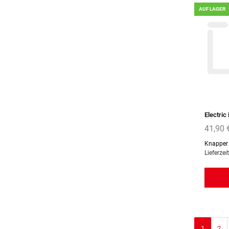
AUF LAGER
Electric
41,90 
Knapper
Lieferzei
1
2