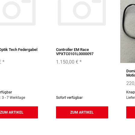
Optik Tech Federgabel
Controller EM Race
VPXTC0101L0000097
€
*
1.150,00 €
*
Domi
Moti
220
erfügbar
Knap
t: 3 - 7 Werktage
Sofort verfügbar
Liefe
ZUM ARTIKEL
ZUM ARTIKEL