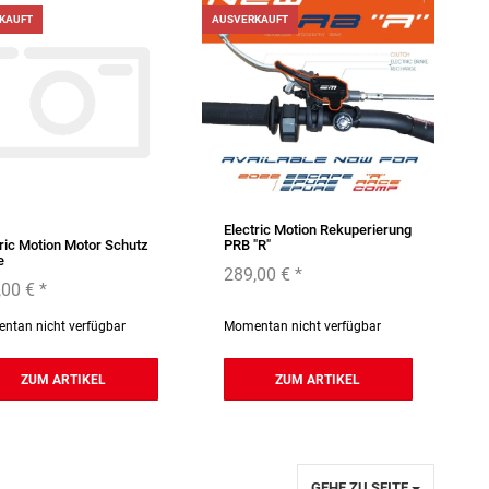
KAUFT
AUSVERKAUFT
Electric Motion Rekuperierung
tric Motion Motor Schutz
PRB "R"
e
289,00 €
*
,00 €
*
ntan nicht verfügbar
Momentan nicht verfügbar
ZUM ARTIKEL
ZUM ARTIKEL
GEHE ZU SEITE