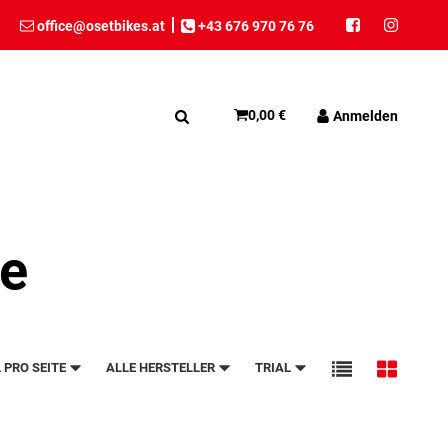
office@osetbikes.at
+43 676 970 76 76
0,00 €
Anmelden
le
 PRO SEITE
ALLE HERSTELLER
TRIAL