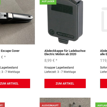
AUF LAGER
 Escape Cover
Abdeckkappe für Ladebuchse
Abde
Electric Motion ab 2020
alle 
0 €
*
8,99 €
*
119
 Lagerbestand
Knapper Lagerbestand
Sofor
t: 3 - 7 Werktage
Lieferzeit: 3 - 7 Werktage
Liefe
ZUM ARTIKEL
ZUM ARTIKEL
FT
AUSVERKAUFT
AUF LA