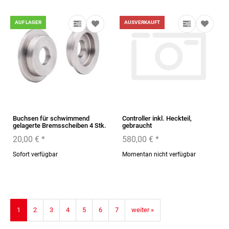
AUF LAGER
AUSVERKAUFT
Buchsen für schwimmend
Controller inkl. Heckteil,
gelagerte Bremsscheiben 4 Stk.
gebraucht
20,00 €
*
580,00 €
*
Sofort verfügbar
Momentan nicht verfügbar
1
2
3
4
5
6
7
weiter »