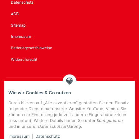
Datenschutz
AGB
Sitemap
Impressum
Batteriegesetzhinweise
Widerrufsrecht
NEWSLETTER
ABONNIEREN
Wie wir Cookies & Co nutzen
Bitte senden Sie mir entsprechend Ihrer
Datenschutzerklärung
Durch Klicken auf „Alle akzeptieren“ gestatten Sie den Einsatz
regelmäßig und jederzeit widerruflich Informationen zu Ihrem
folgender Dienste auf unserer Website: YouTube, Vimeo. Sie
Produktsortiment per E-Mail zu.
können die Einstellung jederzeit ändern (Fingerabdruck-Icon
links unten). Weitere Details finden Sie unter
Konfigurieren
E-
und in unserer
Datenschutzerklärung
.
Mail-
NEWSLETTER
ABONNIEREN
Adresse
Impressum
|
Datenschutz