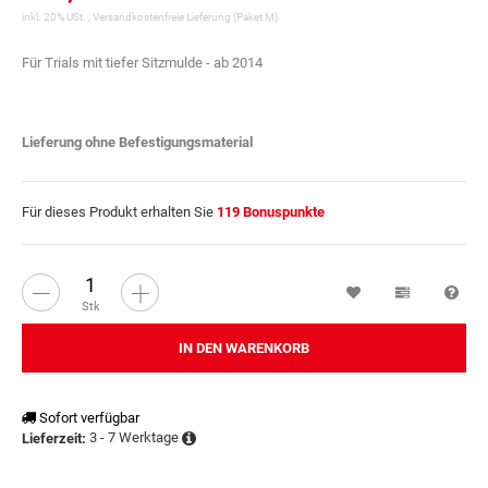
inkl. 20% USt. ,
Versandkostenfreie Lieferung
(Paket M)
Für Trials mit tiefer Sitzmulde - ab 2014
Lieferung ohne Befestigungsmaterial
Für dieses Produkt erhalten Sie
119
Bonuspunkte
Wunschzettel
Vergleichsl
Fra
Stk
IN DEN WARENKORB
Sofort verfügbar
3 - 7 Werktage
Lieferzeit: