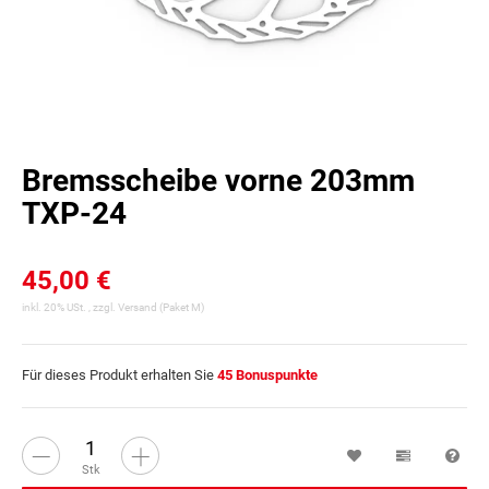
Bremsscheibe vorne 203mm
TXP-24
45,00 €
inkl. 20% USt. , zzgl.
Versand
(Paket M)
Für dieses Produkt erhalten Sie
45
Bonuspunkte
Wunschzettel
Vergleichsl
Fra
Stk