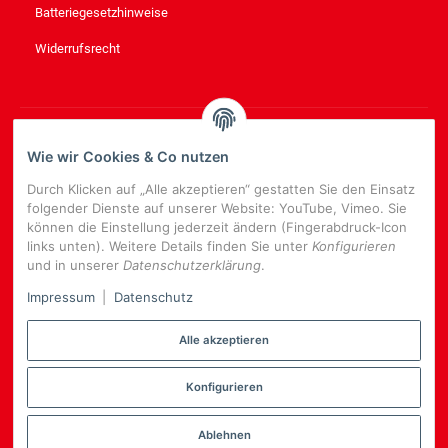
Batteriegesetzhinweise
Widerrufsrecht
NEWSLETTER
ABONNIEREN
Wie wir Cookies & Co nutzen
Bitte senden Sie mir entsprechend Ihrer
Datenschutzerklärung
Durch Klicken auf „Alle akzeptieren“ gestatten Sie den Einsatz
regelmäßig und jederzeit widerruflich Informationen zu Ihrem
folgender Dienste auf unserer Website: YouTube, Vimeo. Sie
Produktsortiment per E-Mail zu.
können die Einstellung jederzeit ändern (Fingerabdruck-Icon
links unten). Weitere Details finden Sie unter
Konfigurieren
E-
und in unserer
Datenschutzerklärung
.
Mail-
NEWSLETTER
ABONNIEREN
Adresse
Impressum
|
Datenschutz
Alle akzeptieren
Konfigurieren
*
Alle Preise inkl. gesetzlicher USt., zzgl.
Versand
Datenschutz-Einstellungen
Ablehnen