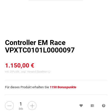
Controller EM Race
VPXTC0101L0000097
1.150,00 €
inkl. 20% USt. , zzgl.
Versand
(Spedition L)
Für dieses Produkt erhalten Sie
1150
Bonuspunkte
Wunschzettel
Vergleichsl
Fra
Stk