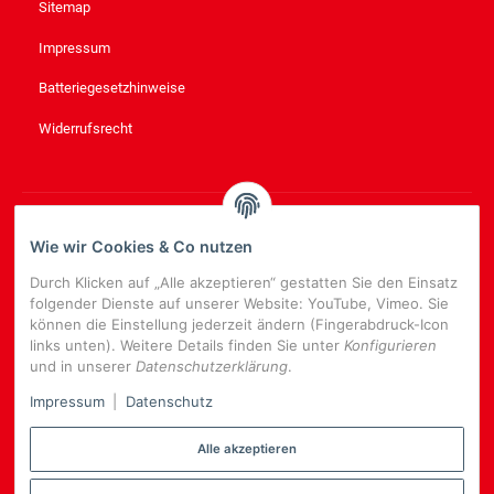
Sitemap
Impressum
Batteriegesetzhinweise
Widerrufsrecht
NEWSLETTER
ABONNIEREN
Wie wir Cookies & Co nutzen
Bitte senden Sie mir entsprechend Ihrer
Datenschutzerklärung
Durch Klicken auf „Alle akzeptieren“ gestatten Sie den Einsatz
regelmäßig und jederzeit widerruflich Informationen zu Ihrem
folgender Dienste auf unserer Website: YouTube, Vimeo. Sie
Produktsortiment per E-Mail zu.
können die Einstellung jederzeit ändern (Fingerabdruck-Icon
links unten). Weitere Details finden Sie unter
Konfigurieren
E-
und in unserer
Datenschutzerklärung
.
Mail-
NEWSLETTER
ABONNIEREN
Adresse
Impressum
|
Datenschutz
Alle akzeptieren