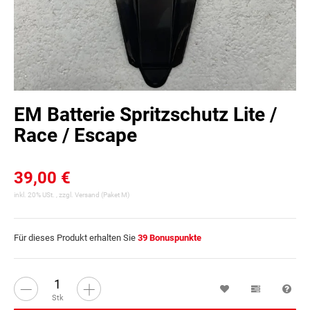
EM Batterie Spritzschutz Lite /
Race / Escape
39,00 €
inkl. 20% USt. , zzgl.
Versand
(Paket M)
Für dieses Produkt erhalten Sie
39
Bonuspunkte
Wunschzettel
Vergleichsl
Fra
Stk