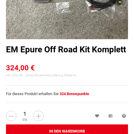
EM Epure Off Road Kit Komplett
324,00 €
inkl. 20% USt. ,
Versandkostenfreie Lieferung
(Paket M)
Für dieses Produkt erhalten Sie
324
Bonuspunkte
Wunschzettel
Vergleichsl
Fra
Stk
IN DEN WARENKORB