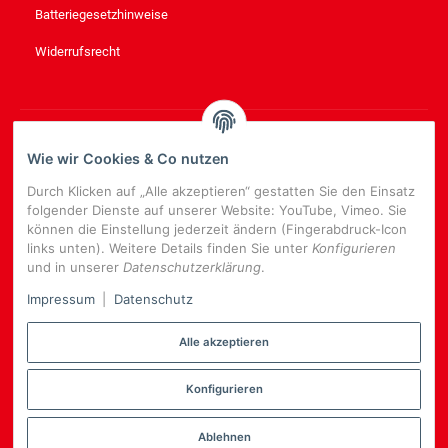
Batteriegesetzhinweise
Widerrufsrecht
NEWSLETTER
ABONNIEREN
Wie wir Cookies & Co nutzen
Bitte senden Sie mir entsprechend Ihrer
Datenschutzerklärung
Durch Klicken auf „Alle akzeptieren“ gestatten Sie den Einsatz
regelmäßig und jederzeit widerruflich Informationen zu Ihrem
folgender Dienste auf unserer Website: YouTube, Vimeo. Sie
Produktsortiment per E-Mail zu.
können die Einstellung jederzeit ändern (Fingerabdruck-Icon
links unten). Weitere Details finden Sie unter
Konfigurieren
E-
und in unserer
Datenschutzerklärung
.
Mail-
NEWSLETTER
ABONNIEREN
Adresse
Impressum
|
Datenschutz
Alle akzeptieren
Konfigurieren
*
Alle Preise inkl. gesetzlicher USt., zzgl.
Versand
Datenschutz-Einstellungen
Ablehnen