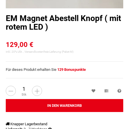
EM Magnet Abestell Knopf ( mit
rotem LED )
129,00 €
inkl. 20% USt. ,
Versandkostenfreie Lieferung
(Paket M)
Für dieses Produkt erhalten Sie
129
Bonuspunkte
Wunschzettel
Vergleichsl
Fra
Stk
IN DEN WARENKORB
Knapper Lagerbestand