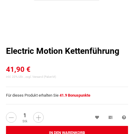
Electric Motion Kettenführung
41,90 €
inkl. 20% USt. , zzgl.
Versand
(Paket M)
Für dieses Produkt erhalten Sie
41.9
Bonuspunkte
Wunschzettel
Vergleichsl
Fra
Stk
IN DEN WARENKORB