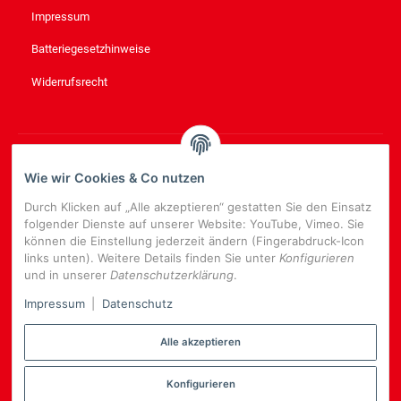
Impressum
Batteriegesetzhinweise
Widerrufsrecht
NEWSLETTER
ABONNIEREN
Wie wir Cookies & Co nutzen
Bitte senden Sie mir entsprechend Ihrer
Datenschutzerklärung
Durch Klicken auf „Alle akzeptieren“ gestatten Sie den Einsatz
regelmäßig und jederzeit widerruflich Informationen zu Ihrem
folgender Dienste auf unserer Website: YouTube, Vimeo. Sie
Produktsortiment per E-Mail zu.
können die Einstellung jederzeit ändern (Fingerabdruck-Icon
links unten). Weitere Details finden Sie unter
Konfigurieren
E-
und in unserer
Datenschutzerklärung
.
Mail-
NEWSLETTER
ABONNIEREN
Adresse
Impressum
|
Datenschutz
Alle akzeptieren
Konfigurieren
*
Alle Preise inkl. gesetzlicher USt., zzgl.
Versand