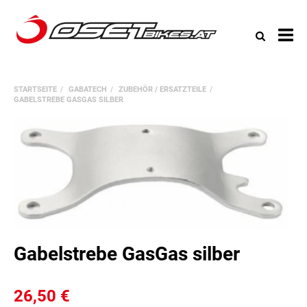
All
Ka
STARTSEITE
GABATECH
ZUBEHÖR / ERSATZTEILE
GABELSTREBE GASGAS SILBER
Gabelstrebe GasGas silber
26,50 €