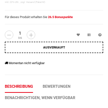
inkl. 20% USt. , zzgl.
Versand
(Paket M)
Für dieses Produkt erhalten Sie
26.5
Bonuspunkte
Wunschzettel
Vergleichsl
Fra
Stk
AUSVERKAUFT
Momentan nicht verfügbar
BESCHREIBUNG
BEWERTUNGEN
BENACHRICHTIGEN, WENN VERFÜGBAR