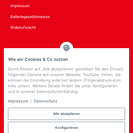
Impressum
Batteriegesetzhinweise
Widerrufsrecht
NEWSLETTER
ABONNIEREN
Wie wir Cookies & Co nutzen
Bitte senden Sie mir entsprechend Ihrer
Datenschutzerklärung
Durch Klicken auf „Alle akzeptieren“ gestatten Sie den Einsatz
regelmäßig und jederzeit widerruflich Informationen zu Ihrem
folgender Dienste auf unserer Website: YouTube, Vimeo. Sie
Produktsortiment per E-Mail zu.
können die Einstellung jederzeit ändern (Fingerabdruck-Icon
links unten). Weitere Details finden Sie unter
Konfigurieren
E-
und in unserer
Datenschutzerklärung
.
Mail-
NEWSLETTER
ABONNIEREN
Adresse
Impressum
|
Datenschutz
Alle akzeptieren
Konfigurieren
*
Alle Preise inkl. gesetzlicher USt., zzgl.
Versand