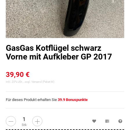
GasGas Kotflügel schwarz
Vorne mit Aufkleber GP 2017
39,90 €
inkl. 20% USt. , zzgl.
Versand
(Paket M)
Für dieses Produkt erhalten Sie
39.9
Bonuspunkte
Wunschzettel
Vergleichsl
Fra
Stk