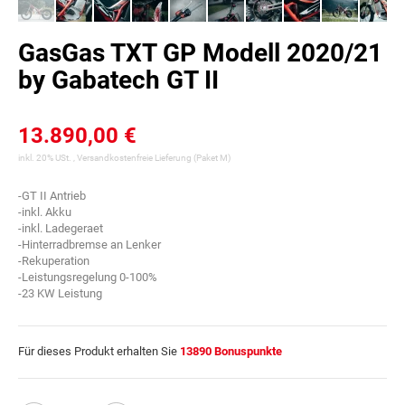
GasGas TXT GP Modell 2020/21
by Gabatech GT II
13.890,00 €
inkl. 20% USt. ,
Versandkostenfreie Lieferung
(Paket M)
-GT II Antrieb
-inkl. Akku
-inkl. Ladegeraet
-Hinterradbremse an Lenker
-Rekuperation
-Leistungsregelung 0-100%
-23 KW Leistung
Für dieses Produkt erhalten Sie
13890
Bonuspunkte