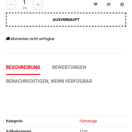
Wunschzettel
Vergleichsl
Fra
Stk
AUSVERKAUFT
Momentan nicht verfügbar
BESCHREIBUNG
BEWERTUNGEN
BENACHRICHTIGEN, WENN VERFÜGBAR
Kategorie:
Fahrzeuge
Artikelnummer:
1131