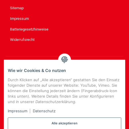
Sitemap
Impressum
Batteriegesetzhinweise
Widerrufsrecht
NEWSLETTER
ABONNIEREN
Wie wir Cookies & Co nutzen
Bitte senden Sie mir entsprechend Ihrer
Datenschutzerklärung
Durch Klicken auf „Alle akzeptieren“ gestatten Sie den Einsatz
regelmäßig und jederzeit widerruflich Informationen zu Ihrem
folgender Dienste auf unserer Website: YouTube, Vimeo. Sie
Produktsortiment per E-Mail zu.
können die Einstellung jederzeit ändern (Fingerabdruck-Icon
links unten). Weitere Details finden Sie unter
Konfigurieren
E-
und in unserer
Datenschutzerklärung
.
Mail-
NEWSLETTER
ABONNIEREN
Adresse
Impressum
|
Datenschutz
Alle akzeptieren