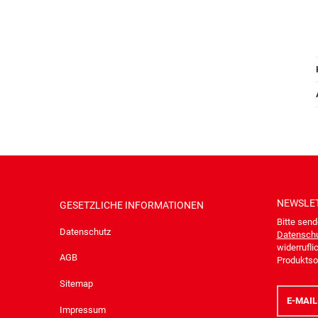
NEWSLE
GESETZLICHE INFORMATIONEN
Bitte send
Datenschutz
Datenschu
widerrufli
AGB
Produktsor
Sitemap
E-
Mail-
Impressum
Adresse