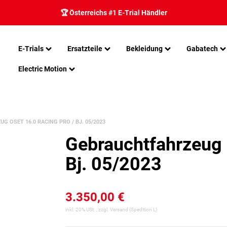
🏆 Österreichs #1 E-Trial Händler
E-Trials
Ersatzteile
Bekleidung
Gabatech
Electric Motion
 OSET 16.0 RACING PRO / BJ. 05/2023
Gebrauchtfahrzeug
Bj. 05/2023
3.350,00 €
inkl. 20% USt. , zzgl.
Versand
(Spedition L)