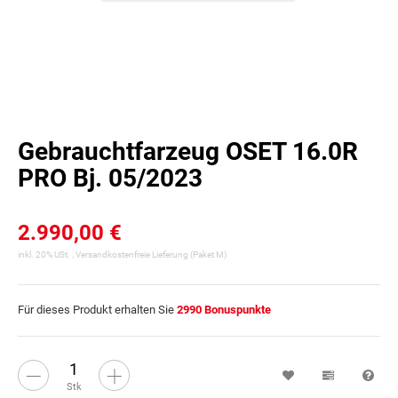
Gebrauchtfarzeug OSET 16.0R
PRO Bj. 05/2023
2.990,00 €
inkl. 20% USt. ,
Versandkostenfreie Lieferung
(Paket M)
Für dieses Produkt erhalten Sie
2990
Bonuspunkte
Wunschzettel
Vergleichsl
Fra
Stk