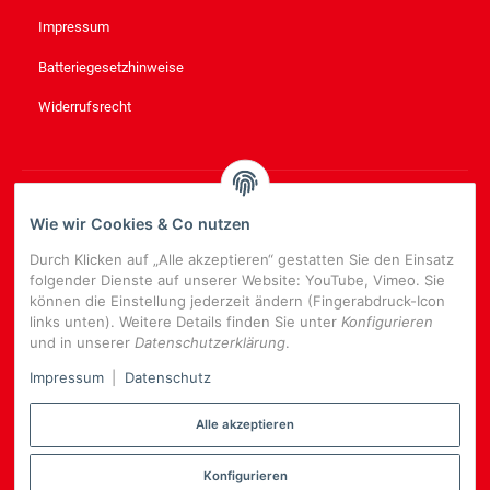
Impressum
Batteriegesetzhinweise
Widerrufsrecht
NEWSLETTER
ABONNIEREN
Wie wir Cookies & Co nutzen
Bitte senden Sie mir entsprechend Ihrer
Datenschutzerklärung
Durch Klicken auf „Alle akzeptieren“ gestatten Sie den Einsatz
regelmäßig und jederzeit widerruflich Informationen zu Ihrem
folgender Dienste auf unserer Website: YouTube, Vimeo. Sie
Produktsortiment per E-Mail zu.
können die Einstellung jederzeit ändern (Fingerabdruck-Icon
links unten). Weitere Details finden Sie unter
Konfigurieren
E-
und in unserer
Datenschutzerklärung
.
Mail-
NEWSLETTER
ABONNIEREN
Adresse
Impressum
|
Datenschutz
Alle akzeptieren
Konfigurieren
*
Alle Preise inkl. gesetzlicher USt., zzgl.
Versand