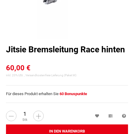
Jitsie Bremsleitung Race hinten
60,00 €
inkl. 20% USt. ,
Versandkostenfreie Lieferung
(Paket M)
Für dieses Produkt erhalten Sie
60
Bonuspunkte
Wunschzettel
Vergleichsl
Fra
Stk
IN DEN WARENKORB