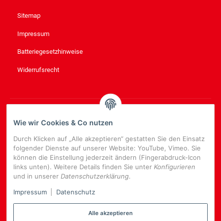
Sitemap
Impressum
Batteriegesetzhinweise
Widerrufsrecht
NEWSLETTER
ABONNIEREN
Wie wir Cookies & Co nutzen
Bitte senden Sie mir entsprechend Ihrer
Datenschutzerklärung
Durch Klicken auf „Alle akzeptieren“ gestatten Sie den Einsatz
regelmäßig und jederzeit widerruflich Informationen zu Ihrem
folgender Dienste auf unserer Website: YouTube, Vimeo. Sie
Produktsortiment per E-Mail zu.
können die Einstellung jederzeit ändern (Fingerabdruck-Icon
links unten). Weitere Details finden Sie unter
Konfigurieren
E-
und in unserer
Datenschutzerklärung
.
Mail-
NEWSLETTER
ABONNIEREN
Adresse
Impressum
|
Datenschutz
Alle akzeptieren