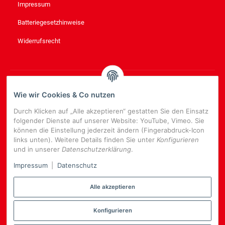
Impressum
Batteriegesetzhinweise
Widerrufsrecht
NEWSLETTER
ABONNIEREN
Wie wir Cookies & Co nutzen
Bitte senden Sie mir entsprechend Ihrer
Datenschutzerklärung
Durch Klicken auf „Alle akzeptieren“ gestatten Sie den Einsatz
regelmäßig und jederzeit widerruflich Informationen zu Ihrem
folgender Dienste auf unserer Website: YouTube, Vimeo. Sie
Produktsortiment per E-Mail zu.
können die Einstellung jederzeit ändern (Fingerabdruck-Icon
links unten). Weitere Details finden Sie unter
Konfigurieren
E-
und in unserer
Datenschutzerklärung
.
Mail-
NEWSLETTER
ABONNIEREN
Adresse
Impressum
|
Datenschutz
Alle akzeptieren
Konfigurieren
*
Alle Preise inkl. gesetzlicher USt., zzgl.
Versand