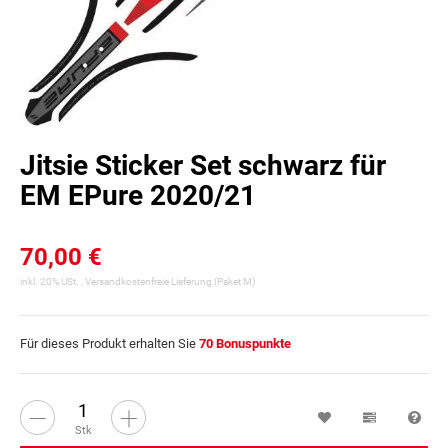
Jitsie Sticker Set schwarz für
EM EPure 2020/21
70,00 €
inkl. 20% USt. ,
Versandkostenfreie Lieferung
(Paket M)
Für dieses Produkt erhalten Sie
70
Bonuspunkte
Wunschzettel
Vergleichsl
Fra
Stk