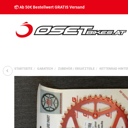
📦 Ab 50€ Bestellwert GRATIS Versand
STARTSEITE
GABATECH
ZUBEHÖR / ERSATZTEILE
KETTENRAD HINTE