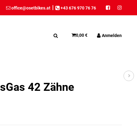
office@osetbikes.at
+43 676 970 76 76
0,00 €
Anmelden
asGas 42 Zähne