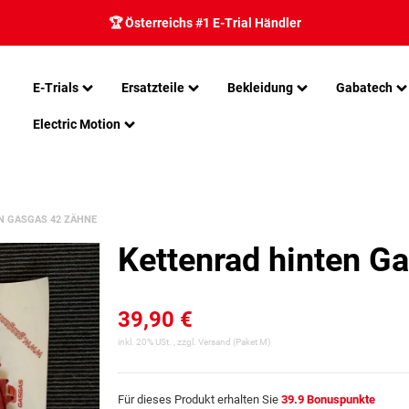
🏆 Österreichs #1 E-Trial Händler
E-Trials
Ersatzteile
Bekleidung
Gabatech
Electric Motion
N GASGAS 42 ZÄHNE
Kettenrad hinten G
39,90 €
inkl. 20% USt. , zzgl.
Versand
(Paket M)
Für dieses Produkt erhalten Sie
39.9
Bonuspunkte