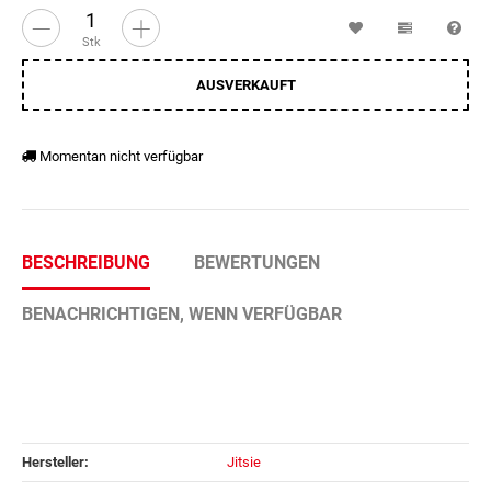
Wunschzettel
Vergleichsl
Fra
Stk
AUSVERKAUFT
Momentan nicht verfügbar
BESCHREIBUNG
BEWERTUNGEN
BENACHRICHTIGEN, WENN VERFÜGBAR
Hersteller:
Jitsie