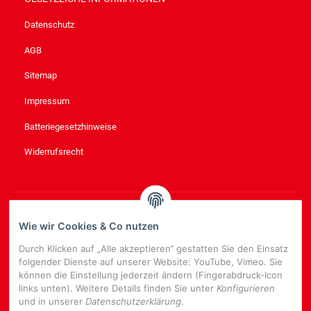
Datenschutz
AGB
Sitemap
Impressum
Batteriegesetzhinweise
Widerrufsrecht
NEWSLETTER
ABONNIEREN
Wie wir Cookies & Co nutzen
Bitte senden Sie mir entsprechend Ihrer
Datenschutzerklärung
Durch Klicken auf „Alle akzeptieren“ gestatten Sie den Einsatz
regelmäßig und jederzeit widerruflich Informationen zu Ihrem
folgender Dienste auf unserer Website: YouTube, Vimeo. Sie
Produktsortiment per E-Mail zu.
können die Einstellung jederzeit ändern (Fingerabdruck-Icon
links unten). Weitere Details finden Sie unter
Konfigurieren
E-
und in unserer
Datenschutzerklärung
.
Mail-
NEWSLETTER
ABONNIEREN