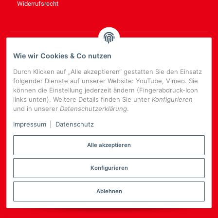
Widerrufsrecht
NEWSLETTER
ABONNIEREN
Wie wir Cookies & Co nutzen
Bitte senden Sie mir entsprechend Ihrer
Datenschutzerklärung
Durch Klicken auf „Alle akzeptieren“ gestatten Sie den Einsatz
regelmäßig und jederzeit widerruflich Informationen zu Ihrem
folgender Dienste auf unserer Website: YouTube, Vimeo. Sie
Produktsortiment per E-Mail zu.
können die Einstellung jederzeit ändern (Fingerabdruck-Icon
links unten). Weitere Details finden Sie unter
Konfigurieren
E-
und in unserer
Datenschutzerklärung
.
Mail-
NEWSLETTER
ABONNIEREN
Adresse
Impressum
|
Datenschutz
Alle akzeptieren
Konfigurieren
*
Alle Preise inkl. gesetzlicher USt., zzgl.
Versand
Datenschutz-Einstellungen
Ablehnen