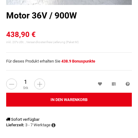
Motor 36V / 900W
438,90 €
inkl. 20% USt. ,
Versandkostenfreie Lieferung
(Paket M)
Für dieses Produkt erhalten Sie
438.9
Bonuspunkte
Wunschzettel
Vergleichsl
Fra
Stk
IN DEN WARENKORB
Sofort verfügbar
3 - 7 Werktage
Lieferzeit: