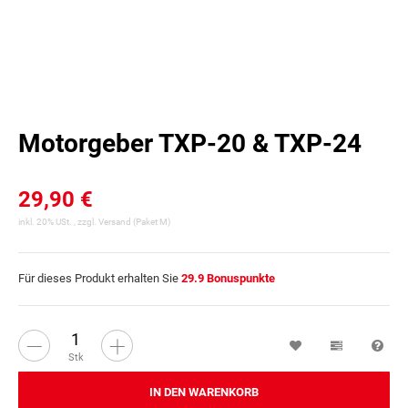
Motorgeber TXP-20 & TXP-24
29,90 €
inkl. 20% USt. , zzgl.
Versand
(Paket M)
Für dieses Produkt erhalten Sie
29.9
Bonuspunkte
Wunschzettel
Vergleichsl
Fra
Stk
IN DEN WARENKORB