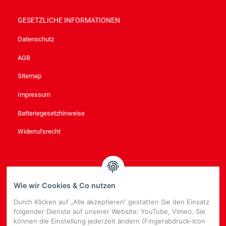
GESETZLICHE INFORMATIONEN
Datenschutz
AGB
Sitemap
Impressum
Batteriegesetzhinweise
Widerrufsrecht
NEWSLETTER
ABONNIEREN
Wie wir Cookies & Co nutzen
Bitte senden Sie mir entsprechend Ihrer
Datenschutzerklärung
Durch Klicken auf „Alle akzeptieren“ gestatten Sie den Einsatz
regelmäßig und jederzeit widerruflich Informationen zu Ihrem
folgender Dienste auf unserer Website: YouTube, Vimeo. Sie
Produktsortiment per E-Mail zu.
können die Einstellung jederzeit ändern (Fingerabdruck-Icon