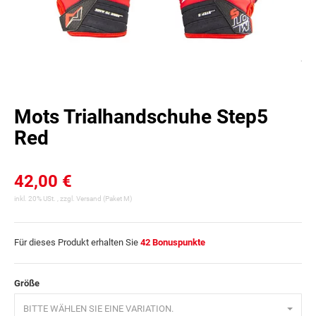
Mots Trialhandschuhe Step5
Red
42,00 €
inkl. 20% USt. , zzgl.
Versand
(Paket M)
Für dieses Produkt erhalten Sie
42
Bonuspunkte
Größe
BITTE WÄHLEN SIE EINE VARIATION.