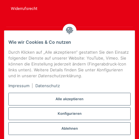
Widerrufsrecht
NEWSLETTER
ABONNIEREN
Wie wir Cookies & Co nutzen
Bitte senden Sie mir entsprechend Ihrer
Datenschutzerklärung
Durch Klicken auf „Alle akzeptieren“ gestatten Sie den Einsatz
regelmäßig und jederzeit widerruflich Informationen zu Ihrem
folgender Dienste auf unserer Website: YouTube, Vimeo. Sie
Produktsortiment per E-Mail zu.
können die Einstellung jederzeit ändern (Fingerabdruck-Icon
links unten). Weitere Details finden Sie unter
Konfigurieren
E-
und in unserer
Datenschutzerklärung
.
Mail-
NEWSLETTER
ABONNIEREN
Adresse
Impressum
|
Datenschutz
Alle akzeptieren
Konfigurieren
*
Alle Preise inkl. gesetzlicher USt., zzgl.
Versand
Datenschutz-Einstellungen
Ablehnen