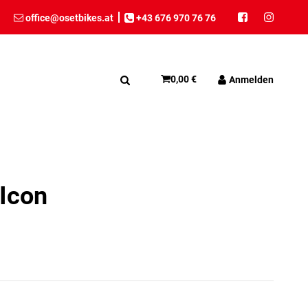
office@osetbikes.at
+43 676 970 76 76
0,00 €
Anmelden
 Icon