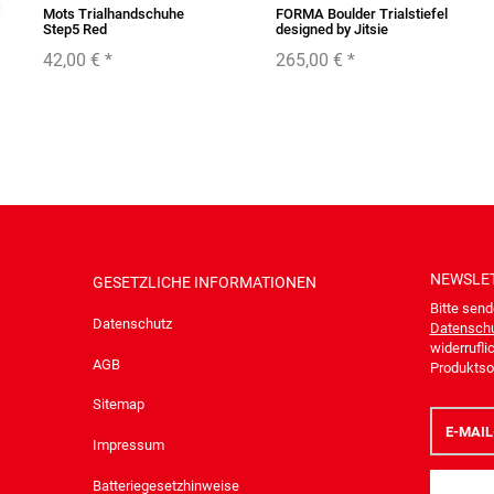
Mots Trialhandschuhe
FORMA Boulder Trialstiefel
Step5 Red
designed by Jitsie
42,00 €
*
265,00 €
*
NEWSLE
GESETZLICHE INFORMATIONEN
Bitte send
Datenschutz
Datenschu
widerrufli
AGB
Produktsor
Sitemap
E-
Mail-
Impressum
Adresse
Batteriegesetzhinweise