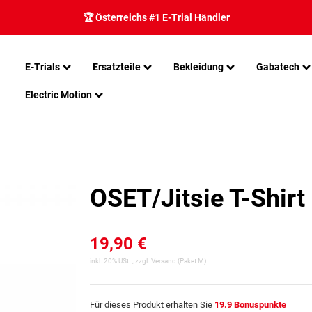
🏆 Österreichs #1 E-Trial Händler
E-Trials
Ersatzteile
Bekleidung
Gabatech
Electric Motion
OSET/Jitsie T-Shirt
19,90 €
inkl. 20% USt. , zzgl.
Versand
(Paket M)
Für dieses Produkt erhalten Sie
19.9
Bonuspunkte