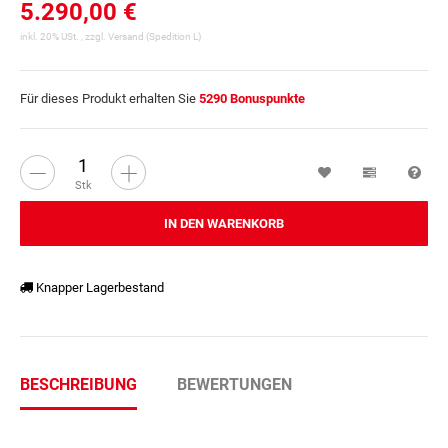
5.290,00 €
inkl. 20% USt. , zzgl.
Versand
(Spedition L)
Für dieses Produkt erhalten Sie
5290
Bonuspunkte
Wunschzettel
Vergleichsl
Fra
Stk
IN DEN WARENKORB
Knapper Lagerbestand
BESCHREIBUNG
BEWERTUNGEN