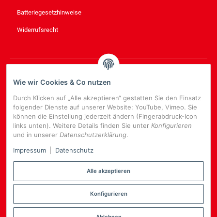
Batteriegesetzhinweise
Widerrufsrecht
NEWSLETTER
ABONNIEREN
Wie wir Cookies & Co nutzen
Bitte senden Sie mir entsprechend Ihrer
Datenschutzerklärung
Durch Klicken auf „Alle akzeptieren“ gestatten Sie den Einsatz
regelmäßig und jederzeit widerruflich Informationen zu Ihrem
folgender Dienste auf unserer Website: YouTube, Vimeo. Sie
Produktsortiment per E-Mail zu.
können die Einstellung jederzeit ändern (Fingerabdruck-Icon
links unten). Weitere Details finden Sie unter
Konfigurieren
E-
und in unserer
Datenschutzerklärung
.
Mail-
NEWSLETTER
ABONNIEREN
Adresse
Impressum
|
Datenschutz
Alle akzeptieren
Konfigurieren
*
Alle Preise inkl. gesetzlicher USt., zzgl.
Versand
Datenschutz-Einstellungen
Ablehnen