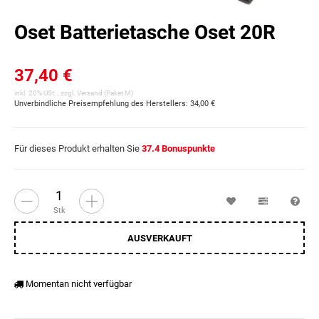
Oset Batterietasche Oset 20R
37,40 €
inkl. 20% USt. , zzgl.
Versand
(Paket M)
Unverbindliche Preisempfehlung des Herstellers
:
34,00 €
Für dieses Produkt erhalten Sie
37.4
Bonuspunkte
Wunschzettel
Vergleichsl
Fra
Stk
AUSVERKAUFT
Momentan nicht verfügbar