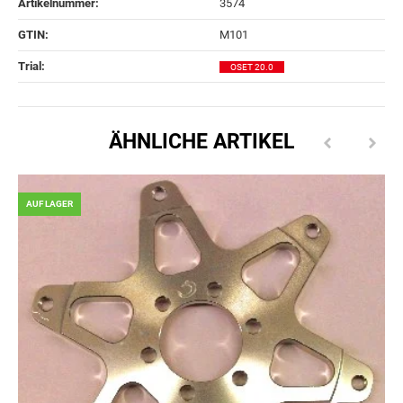
Artikelnummer:
3574
GTIN:
M101
Trial‍:
OSET 20.0
ÄHNLICHE ARTIKEL
AUF LAGER