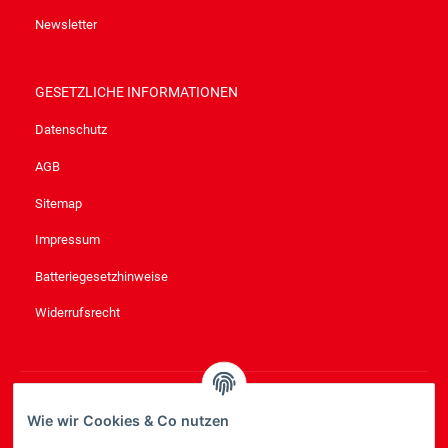
Newsletter
GESETZLICHE INFORMATIONEN
Datenschutz
AGB
Sitemap
Impressum
Batteriegesetzhinweise
Widerrufsrecht
NEWSLETTER
ABONNIEREN
Wie wir Cookies & Co nutzen
Bitte senden Sie mir entsprechend Ihrer
Datenschutzerklärung