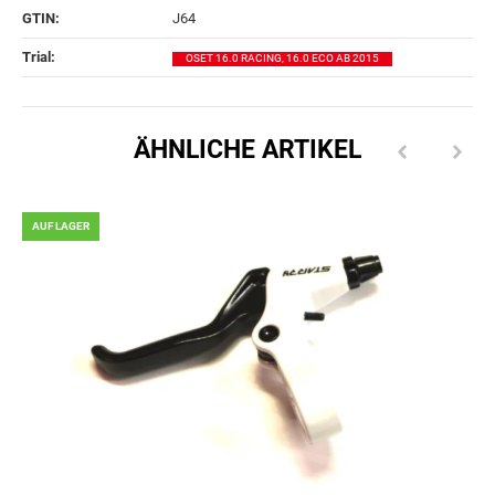
GTIN:
J64
Trial‍:
OSET 16.0 RACING, 16.0 ECO AB 2015
ÄHNLICHE ARTIKEL
AUF LAGER