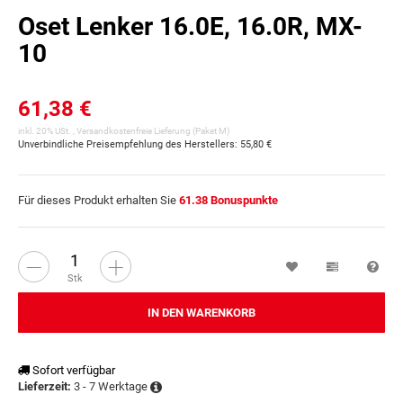
Oset Lenker 16.0E, 16.0R, MX-
10
61,38 €
inkl. 20% USt. ,
Versandkostenfreie Lieferung
(Paket M)
Unverbindliche Preisempfehlung des Herstellers
:
55,80 €
Für dieses Produkt erhalten Sie
61.38
Bonuspunkte
Wunschzettel
Vergleichsl
Fra
Stk
IN DEN WARENKORB
Sofort verfügbar
3 - 7 Werktage
Lieferzeit: