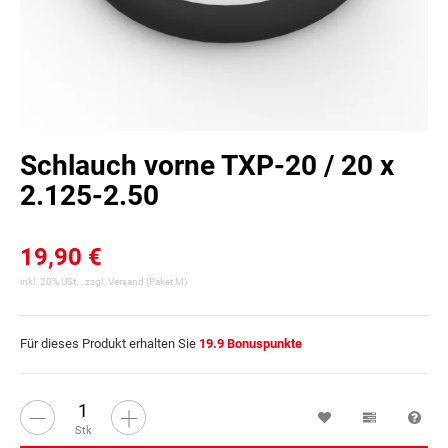
Schlauch vorne TXP-20 / 20 x
2.125-2.50
19,90 €
inkl. 20% USt. , zzgl.
Versand
(Paket M)
Für dieses Produkt erhalten Sie
19.9
Bonuspunkte
Wunschzettel
Vergleichsl
Fra
Stk