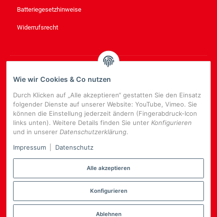
Batteriegesetzhinweise
Widerrufsrecht
NEWSLETTER
ABONNIEREN
Wie wir Cookies & Co nutzen
Bitte senden Sie mir entsprechend Ihrer
Datenschutzerklärung
Durch Klicken auf „Alle akzeptieren“ gestatten Sie den Einsatz
regelmäßig und jederzeit widerruflich Informationen zu Ihrem
folgender Dienste auf unserer Website: YouTube, Vimeo. Sie
Produktsortiment per E-Mail zu.
können die Einstellung jederzeit ändern (Fingerabdruck-Icon
links unten). Weitere Details finden Sie unter
Konfigurieren
E-
und in unserer
Datenschutzerklärung
.
Mail-
NEWSLETTER
ABONNIEREN
Adresse
Impressum
|
Datenschutz
Alle akzeptieren
Konfigurieren
*
Alle Preise inkl. gesetzlicher USt., zzgl.
Versand
Datenschutz-Einstellungen
Ablehnen