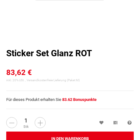
Sticker Set Glanz ROT
83,62 €
inkl. 20% USt. ,
Versandkostenfreie Lieferung
(Paket M)
Für dieses Produkt erhalten Sie
83.62
Bonuspunkte
Wunschzettel
Vergleichsl
Fra
Stk
IN DEN WARENKORB