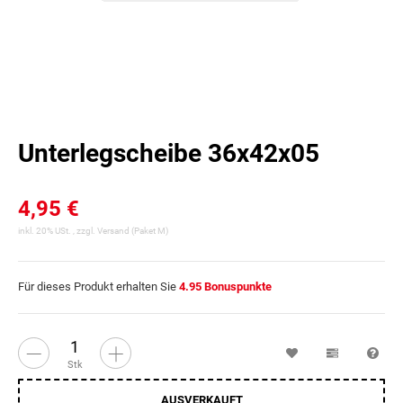
Unterlegscheibe 36x42x05
4,95 €
inkl. 20% USt. , zzgl.
Versand
(Paket M)
Für dieses Produkt erhalten Sie
4.95
Bonuspunkte
Wunschzettel
Vergleichsl
Fra
Stk
AUSVERKAUFT