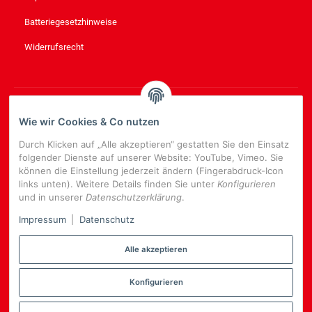
Batteriegesetzhinweise
Widerrufsrecht
NEWSLETTER
ABONNIEREN
Wie wir Cookies & Co nutzen
Bitte senden Sie mir entsprechend Ihrer
Datenschutzerklärung
Durch Klicken auf „Alle akzeptieren“ gestatten Sie den Einsatz
regelmäßig und jederzeit widerruflich Informationen zu Ihrem
folgender Dienste auf unserer Website: YouTube, Vimeo. Sie
Produktsortiment per E-Mail zu.
können die Einstellung jederzeit ändern (Fingerabdruck-Icon
links unten). Weitere Details finden Sie unter
Konfigurieren
E-
und in unserer
Datenschutzerklärung
.
Mail-
NEWSLETTER
ABONNIEREN
Adresse
Impressum
|
Datenschutz
Alle akzeptieren
Konfigurieren
*
Alle Preise inkl. gesetzlicher USt., zzgl.
Versand
Datenschutz-Einstellungen