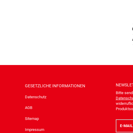
NEWSLE
GESETZLICHE INFORMATIONEN
Bitte send
Datenschutz
Datenschu
widerrufli
AGB
Produktsor
Sitemap
E-
Mail-
Impressum
Adresse