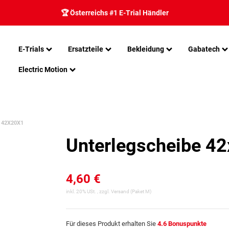
🏆 Österreichs #1 E-Trial Händler
E-Trials
Ersatzteile
Bekleidung
Gabatech
Electric Motion
 42X20X1
Unterlegscheibe 4
4,60 €
inkl. 20% USt. , zzgl.
Versand
(Paket M)
Für dieses Produkt erhalten Sie
4.6
Bonuspunkte