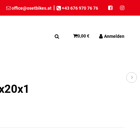
office@osetbikes.at
+43 676 970 76 76
0,00 €
Anmelden
2x20x1