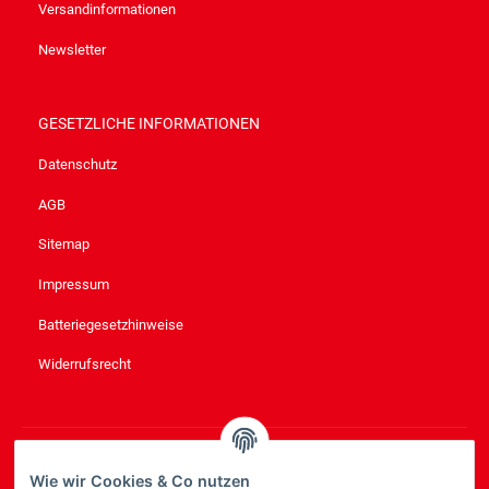
Versandinformationen
Newsletter
GESETZLICHE INFORMATIONEN
Datenschutz
AGB
Sitemap
Impressum
Batteriegesetzhinweise
Widerrufsrecht
NEWSLETTER
ABONNIEREN
Wie wir Cookies & Co nutzen