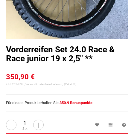
Vorderreifen Set 24.0 Race &
Race junior 19 x 2,5" **
350,90 €
inkl. 20% USt. ,
Versandkostenfreie Lieferung
(Paket M)
Für dieses Produkt erhalten Sie
350.9
Bonuspunkte
Wunschzettel
Vergleichsl
Fra
Stk