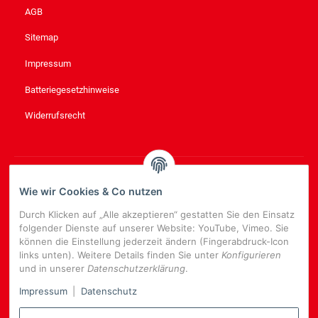
AGB
Sitemap
Impressum
Batteriegesetzhinweise
Widerrufsrecht
NEWSLETTER
ABONNIEREN
Wie wir Cookies & Co nutzen
Bitte senden Sie mir entsprechend Ihrer
Datenschutzerklärung
Durch Klicken auf „Alle akzeptieren“ gestatten Sie den Einsatz
regelmäßig und jederzeit widerruflich Informationen zu Ihrem
folgender Dienste auf unserer Website: YouTube, Vimeo. Sie
Produktsortiment per E-Mail zu.
können die Einstellung jederzeit ändern (Fingerabdruck-Icon
links unten). Weitere Details finden Sie unter
Konfigurieren
E-
und in unserer
Datenschutzerklärung
.
Mail-
NEWSLETTER
ABONNIEREN
Adresse
Impressum
|
Datenschutz