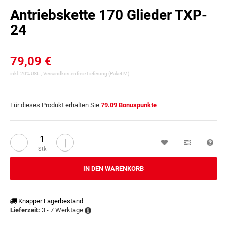
Antriebskette 170 Glieder TXP-
24
79,09 €
inkl. 20% USt. ,
Versandkostenfreie Lieferung
(Paket M)
Für dieses Produkt erhalten Sie
79.09
Bonuspunkte
Wunschzettel
Vergleichsl
Fra
Stk
IN DEN WARENKORB
Knapper Lagerbestand
3 - 7 Werktage
Lieferzeit: