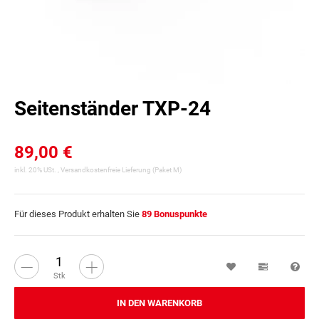
Seitenständer TXP-24
89,00 €
inkl. 20% USt. ,
Versandkostenfreie Lieferung
(Paket M)
Für dieses Produkt erhalten Sie
89
Bonuspunkte
Wunschzettel
Vergleichsl
Fra
Stk
IN DEN WARENKORB