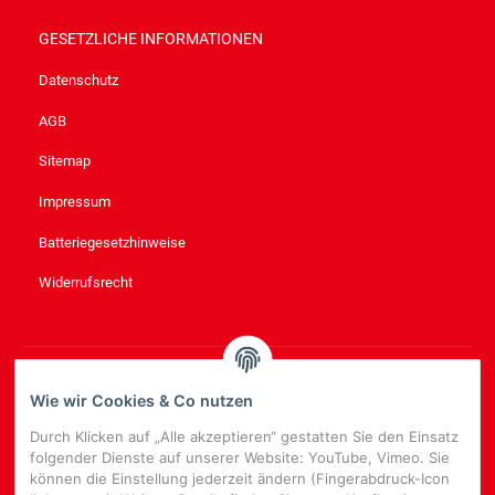
GESETZLICHE INFORMATIONEN
Datenschutz
AGB
Sitemap
Impressum
Batteriegesetzhinweise
Widerrufsrecht
NEWSLETTER
ABONNIEREN
Wie wir Cookies & Co nutzen
Bitte senden Sie mir entsprechend Ihrer
Datenschutzerklärung
Durch Klicken auf „Alle akzeptieren“ gestatten Sie den Einsatz
regelmäßig und jederzeit widerruflich Informationen zu Ihrem
folgender Dienste auf unserer Website: YouTube, Vimeo. Sie
Produktsortiment per E-Mail zu.
können die Einstellung jederzeit ändern (Fingerabdruck-Icon