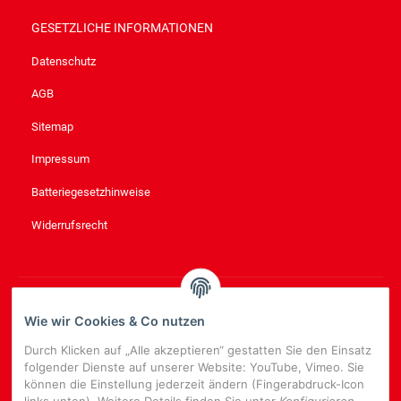
GESETZLICHE INFORMATIONEN
Datenschutz
AGB
Sitemap
Impressum
Batteriegesetzhinweise
Widerrufsrecht
NEWSLETTER
ABONNIEREN
Wie wir Cookies & Co nutzen
Bitte senden Sie mir entsprechend Ihrer
Datenschutzerklärung
Durch Klicken auf „Alle akzeptieren“ gestatten Sie den Einsatz
regelmäßig und jederzeit widerruflich Informationen zu Ihrem
folgender Dienste auf unserer Website: YouTube, Vimeo. Sie
Produktsortiment per E-Mail zu.
können die Einstellung jederzeit ändern (Fingerabdruck-Icon
links unten). Weitere Details finden Sie unter
Konfigurieren