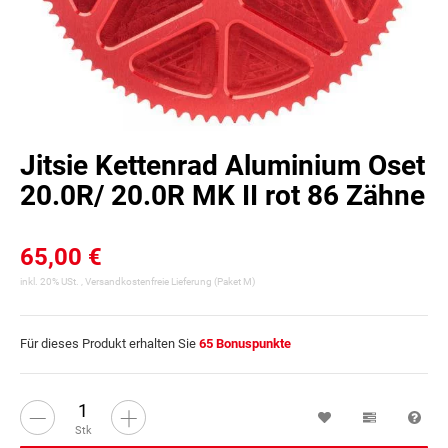
Jitsie Kettenrad Aluminium Oset
20.0R/ 20.0R MK II rot 86 Zähne
65,00 €
inkl. 20% USt. ,
Versandkostenfreie Lieferung
(Paket M)
Für dieses Produkt erhalten Sie
65
Bonuspunkte
Wunschzettel
Vergleichsl
Fra
Stk