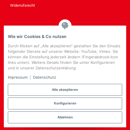
Widerrufsrecht
NEWSLETTER
ABONNIEREN
Wie wir Cookies & Co nutzen
Bitte senden Sie mir entsprechend Ihrer
Datenschutzerklärung
Durch Klicken auf „Alle akzeptieren“ gestatten Sie den Einsatz
regelmäßig und jederzeit widerruflich Informationen zu Ihrem
folgender Dienste auf unserer Website: YouTube, Vimeo. Sie
Produktsortiment per E-Mail zu.
können die Einstellung jederzeit ändern (Fingerabdruck-Icon
links unten). Weitere Details finden Sie unter
Konfigurieren
E-
und in unserer
Datenschutzerklärung
.
Mail-
NEWSLETTER
ABONNIEREN
Adresse
Impressum
|
Datenschutz
Alle akzeptieren
Konfigurieren
*
Alle Preise inkl. gesetzlicher USt., zzgl.
Versand
Datenschutz-Einstellungen
Ablehnen