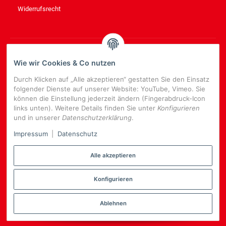
Widerrufsrecht
NEWSLETTER
ABONNIEREN
Wie wir Cookies & Co nutzen
Bitte senden Sie mir entsprechend Ihrer
Datenschutzerklärung
Durch Klicken auf „Alle akzeptieren“ gestatten Sie den Einsatz
regelmäßig und jederzeit widerruflich Informationen zu Ihrem
folgender Dienste auf unserer Website: YouTube, Vimeo. Sie
Produktsortiment per E-Mail zu.
können die Einstellung jederzeit ändern (Fingerabdruck-Icon
links unten). Weitere Details finden Sie unter
Konfigurieren
E-
und in unserer
Datenschutzerklärung
.
Mail-
NEWSLETTER
ABONNIEREN
Adresse
Impressum
|
Datenschutz
Alle akzeptieren
Konfigurieren
*
Alle Preise inkl. gesetzlicher USt., zzgl.
Versand
Datenschutz-Einstellungen
Ablehnen