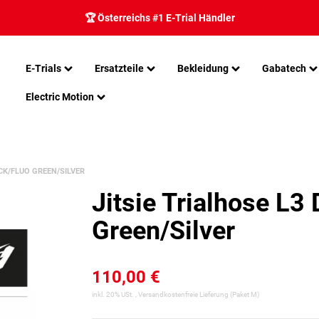
🏆 Österreichs #1 E-Trial Händler
E-Trials
Ersatzteile
Bekleidung
Gabatech
Electric Motion
CK/FLUO GREEN/SILVER
Jitsie Trialhose L3
Green/Silver
110,00 €
inkl. 20% USt. ,
Versandkostenfreie Lieferung
(Paket M)