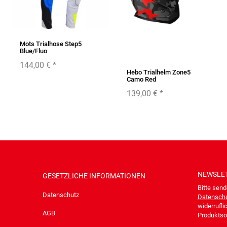
Mots Trialhose Step5
Blue/Fluo
144,00 €
*
Hebo Trialhelm Zone5
Camo Red
139,00 €
*
NEWSLE
GESETZLICHE INFORMATIONEN
Bitte send
Datenschutz
Datenschu
widerrufli
AGB
Produktsor