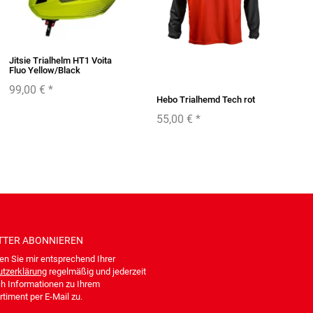
Jitsie Trialhelm HT1 Voita
Ji
Fluo Yellow/Black
Bl
99,00 €
*
6
Hebo Trialhemd Tech rot
55,00 €
*
TTER
ABONNIEREN
en Sie mir entsprechend Ihrer
tzerklärung
regelmäßig und jederzeit
ch Informationen zu Ihrem
timent per E-Mail zu.