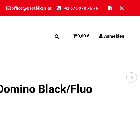
office@osetbikes.at
+43 676 970 76 76
0,00 €
Anmelden
 Domino Black/Fluo