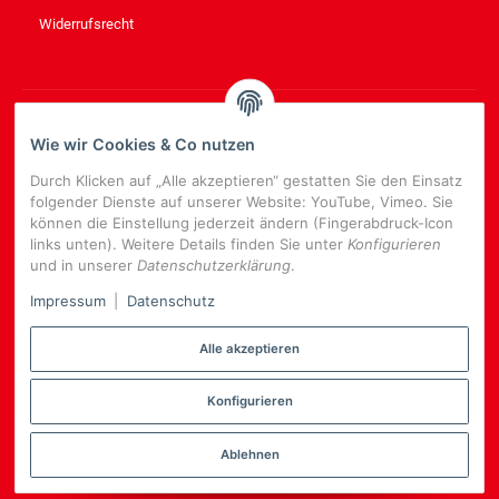
Widerrufsrecht
NEWSLETTER
ABONNIEREN
Wie wir Cookies & Co nutzen
Bitte senden Sie mir entsprechend Ihrer
Datenschutzerklärung
Durch Klicken auf „Alle akzeptieren“ gestatten Sie den Einsatz
regelmäßig und jederzeit widerruflich Informationen zu Ihrem
folgender Dienste auf unserer Website: YouTube, Vimeo. Sie
Produktsortiment per E-Mail zu.
können die Einstellung jederzeit ändern (Fingerabdruck-Icon
links unten). Weitere Details finden Sie unter
Konfigurieren
E-
und in unserer
Datenschutzerklärung
.
Mail-
NEWSLETTER
ABONNIEREN
Adresse
Impressum
|
Datenschutz
Alle akzeptieren
Konfigurieren
*
Alle Preise inkl. gesetzlicher USt., zzgl.
Versand
Datenschutz-Einstellungen
Ablehnen