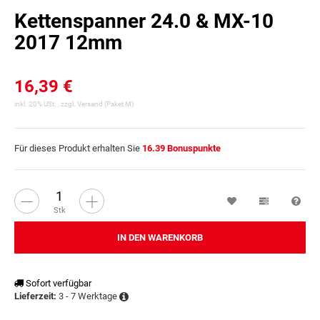
Kettenspanner 24.0 & MX-10
2017 12mm
16,39 €
inkl. 20% USt. , zzgl.
Versand
(Paket M)
Für dieses Produkt erhalten Sie
16.39
Bonuspunkte
Wunschzettel
Vergleichsl
Fra
Stk
IN DEN WARENKORB
Sofort verfügbar
3 - 7 Werktage
Lieferzeit: