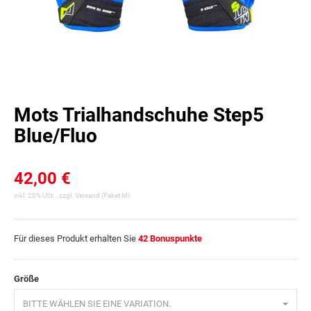
Mots Trialhandschuhe Step5
Blue/Fluo
42,00 €
inkl. 20% USt. , zzgl.
Versand
(Paket M)
Für dieses Produkt erhalten Sie
42
Bonuspunkte
Größe
BITTE WÄHLEN SIE EINE VARIATION.