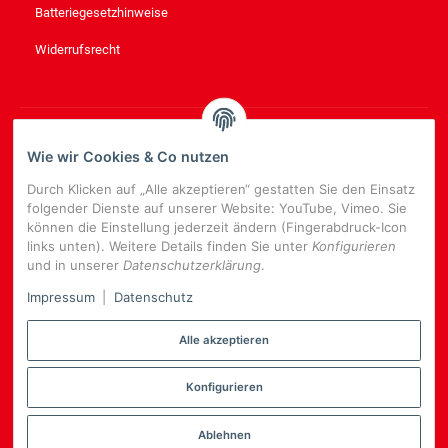
Batteriegesetzhinweise
Widerrufsrecht
NEWSLETTER
ABONNIEREN
Wie wir Cookies & Co nutzen
Bitte senden Sie mir entsprechend Ihrer
Datenschutzerklärung
Durch Klicken auf „Alle akzeptieren“ gestatten Sie den Einsatz
regelmäßig und jederzeit widerruflich Informationen zu Ihrem
folgender Dienste auf unserer Website: YouTube, Vimeo. Sie
Produktsortiment per E-Mail zu.
können die Einstellung jederzeit ändern (Fingerabdruck-Icon
links unten). Weitere Details finden Sie unter
Konfigurieren
E-
und in unserer
Datenschutzerklärung
.
Mail-
NEWSLETTER
ABONNIEREN
Adresse
Impressum
|
Datenschutz
Alle akzeptieren
Konfigurieren
*
Alle Preise inkl. gesetzlicher USt., zzgl.
Versand
Datenschutz-Einstellungen
Ablehnen