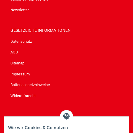
Newsletter
GESETZLICHE INFORMATIONEN
Datenschutz
AGB
Sitemap
Impressum
Batteriegesetzhinweise
Widerrufsrecht
NEWSLETTER
ABONNIEREN
Wie wir Cookies & Co nutzen