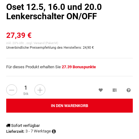
Oset 12.5, 16.0 und 20.0
Lenkerschalter ON/OFF
27,39 €
inkl. 20% USt. , zzgl.
Versand
(Paket M)
Unverbindliche Preisempfehlung des Herstellers
:
24,90 €
Für dieses Produkt erhalten Sie
27.39
Bonuspunkte
Wunschzettel
Vergleichsl
Fra
Stk
IN DEN WARENKORB
Sofort verfügbar
3 - 7 Werktage
Lieferzeit: