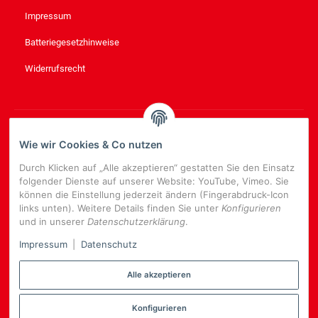
Impressum
Batteriegesetzhinweise
Widerrufsrecht
NEWSLETTER
ABONNIEREN
Wie wir Cookies & Co nutzen
Bitte senden Sie mir entsprechend Ihrer
Datenschutzerklärung
Durch Klicken auf „Alle akzeptieren“ gestatten Sie den Einsatz
regelmäßig und jederzeit widerruflich Informationen zu Ihrem
folgender Dienste auf unserer Website: YouTube, Vimeo. Sie
Produktsortiment per E-Mail zu.
können die Einstellung jederzeit ändern (Fingerabdruck-Icon
links unten). Weitere Details finden Sie unter
Konfigurieren
E-
und in unserer
Datenschutzerklärung
.
Mail-
NEWSLETTER
ABONNIEREN
Adresse
Impressum
|
Datenschutz
Alle akzeptieren
Konfigurieren
*
Alle Preise inkl. gesetzlicher USt., zzgl.
Versand