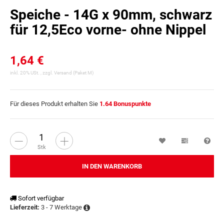
Speiche - 14G x 90mm, schwarz
für 12,5Eco vorne- ohne Nippel
1,64 €
inkl. 20% USt. , zzgl.
Versand
(Paket M)
Für dieses Produkt erhalten Sie
1.64
Bonuspunkte
Wunschzettel
Vergleichsl
Fra
Stk
IN DEN WARENKORB
Sofort verfügbar
3 - 7 Werktage
Lieferzeit: