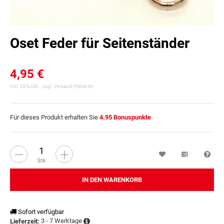
Oset Feder für Seitenständer
4,95 €
inkl. 20% USt. , zzgl.
Versand
(Paket M)
Für dieses Produkt erhalten Sie
4.95
Bonuspunkte
Wunschzettel
Vergleichsl
Fra
Stk
IN DEN WARENKORB
Sofort verfügbar
3 - 7 Werktage
Lieferzeit: