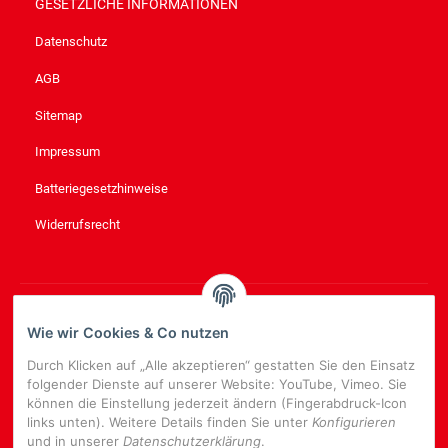
GESETZLICHE INFORMATIONEN
Datenschutz
AGB
Sitemap
Impressum
Batteriegesetzhinweise
Widerrufsrecht
NEWSLETTER
ABONNIEREN
Wie wir Cookies & Co nutzen
Bitte senden Sie mir entsprechend Ihrer
Datenschutzerklärung
Durch Klicken auf „Alle akzeptieren“ gestatten Sie den Einsatz
regelmäßig und jederzeit widerruflich Informationen zu Ihrem
folgender Dienste auf unserer Website: YouTube, Vimeo. Sie
Produktsortiment per E-Mail zu.
können die Einstellung jederzeit ändern (Fingerabdruck-Icon
links unten). Weitere Details finden Sie unter
Konfigurieren
E-
und in unserer
Datenschutzerklärung
.
Mail-