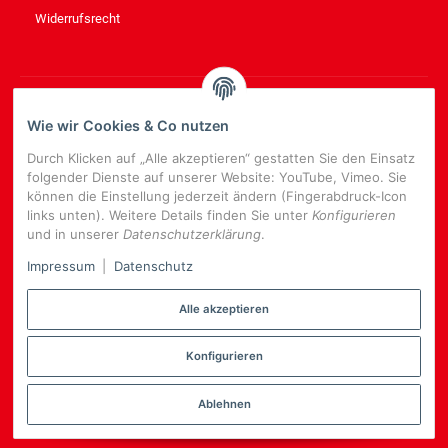
Widerrufsrecht
NEWSLETTER
ABONNIEREN
Wie wir Cookies & Co nutzen
Bitte senden Sie mir entsprechend Ihrer
Datenschutzerklärung
Durch Klicken auf „Alle akzeptieren“ gestatten Sie den Einsatz
regelmäßig und jederzeit widerruflich Informationen zu Ihrem
folgender Dienste auf unserer Website: YouTube, Vimeo. Sie
Produktsortiment per E-Mail zu.
können die Einstellung jederzeit ändern (Fingerabdruck-Icon
links unten). Weitere Details finden Sie unter
Konfigurieren
E-
und in unserer
Datenschutzerklärung
.
Mail-
NEWSLETTER
ABONNIEREN
Adresse
Impressum
|
Datenschutz
Alle akzeptieren
Konfigurieren
*
Alle Preise inkl. gesetzlicher USt., zzgl.
Versand
Datenschutz-Einstellungen
Ablehnen