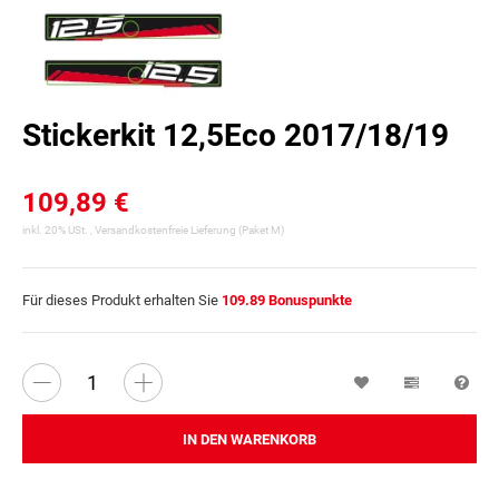
Stickerkit 12,5Eco 2017/18/19
109,89 €
inkl. 20% USt. ,
Versandkostenfreie Lieferung
(Paket M)
Für dieses Produkt erhalten Sie
109.89
Bonuspunkte
Wunschzettel
Vergleichsl
Fra
IN DEN WARENKORB